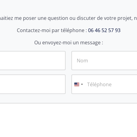
itiez me poser une question ou discuter de votre projet, n
Contactez-moi par téléphone :
06 46 52 57 93
Ou envoyez-moi un message :
Nom
T
é
l
é
p
h
o
n
e