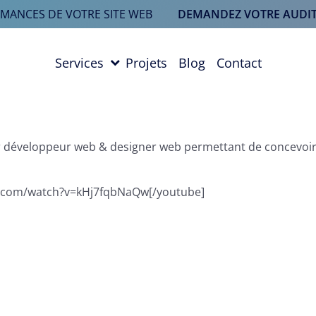
RMANCES DE VOTRE SITE WEB
DEMANDEZ VOTRE AUDIT
Services
Projets
Blog
Contact
our développeur web & designer web permettant de concevoi
e.com/watch?v=kHj7fqbNaQw[/youtube]