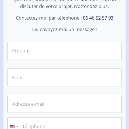
discuter de votre projet, n'attendez plus.
Contactez-moi par téléphone :
06 46 52 57 93
Ou envoyez-moi un message :
N
o
m
*
Prénom
Nom
E
-
m
a
i
T
l
é