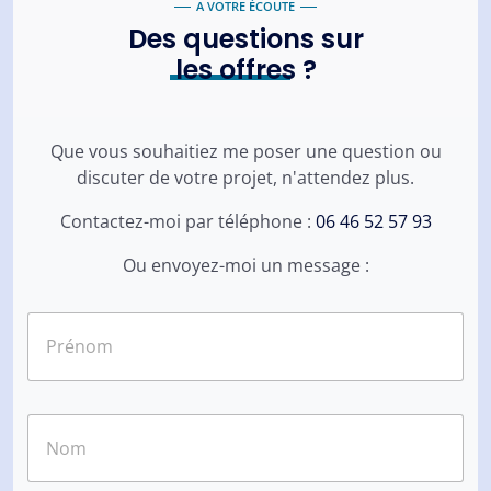
A VOTRE ÉCOUTE
Des questions sur
les offres
?
Que vous souhaitiez me poser une question ou
discuter de votre projet, n'attendez plus.
Contactez-moi par téléphone :
06 46 52 57 93
Ou envoyez-moi un message :
N
o
m
*
Prénom
Nom