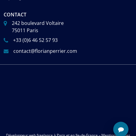
CONTACT
242 boulevard Voltaire
75011 Paris
+33 (0)6 46 52 57 93
contact@florianperrier.com
Développeur web freelance
à
Paris
et en
Ile-de-France
–
Mentions légales