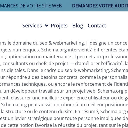
RMANCES DE VOTRE SITE WEB
DEMANDEZ VOTRE AUDIT
Services
Projets
Blog
Contact
ns le domaine du seo & webmarketing. Il désigne un conce
projets numériques. Schema.org intervient à différentes éta
nt, optimisation ou maintenance. Il permet aux profession
consultants ou chefs de projet — d’améliorer l’efficacité, l
tions digitales. Dans le cadre du seo & webmarketing, Schem
our répondre à des besoins concrets, comme la personnalis
formances techniques, ou encore le renforcement de l’identi
u’un développeur travaille sur un projet web, Schema.org pe
nt, d’assurer une meilleure expérience utilisateur ou de g
O, Schema.org peut aussi contribuer à un meilleur position
la structure ou le contenu du site. En résumé, Schema.org 
c’est un levier stratégique pour toute personne impliquée d
de cette notion favorise la réussite du projet, tant sur le pl