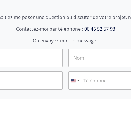
itiez me poser une question ou discuter de votre projet, n
Contactez-moi par téléphone :
06 46 52 57 93
Ou envoyez-moi un message :
Nom
T
é
l
é
p
h
o
n
e