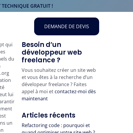
 TECHNIQUE GRATUIT !
DEMANDE DE DEVIS
Besoin d’un
pt qui
développeur web
pes
nels du
freelance ?
a
Vous souhaitez créer un site web
a.org
et vous êtes à la recherche d’un
ation
dévelopeur freelance ? Faites
té
appel à moi et
contactez-moi dès
ut lui
maintenant
arantir
nement
Articles récents
est
ans un
Refactoring code : pourquoi et
an
quand optimiser votre site web ?