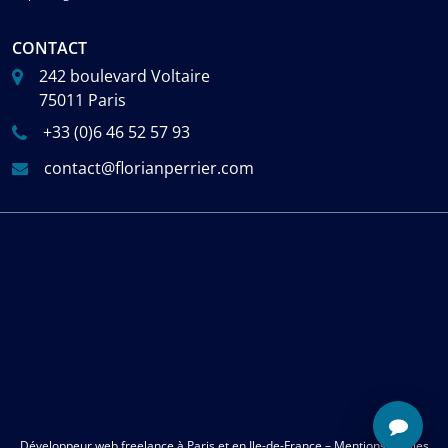
CONTACT
242 boulevard Voltaire
75011 Paris
+33 (0)6 46 52 57 93
contact@florianperrier.com
Développeur web freelance
à
Paris
et en
Ile-de-France
–
Mentions légales