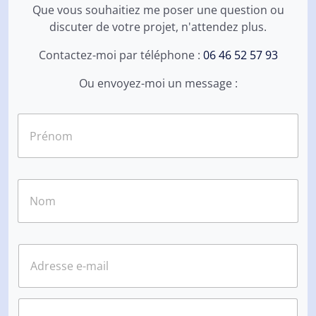
Que vous souhaitiez me poser une question ou
discuter de votre projet, n'attendez plus.
Contactez-moi par téléphone :
06 46 52 57 93
Ou envoyez-moi un message :
N
o
m
*
Prénom
Nom
E
-
m
a
i
T