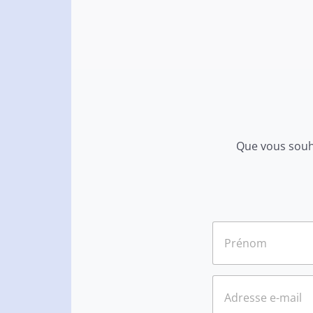
Que vous souha
N
o
m
*
Prénom
E
-
m