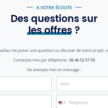
A VOTRE ÉCOUTE
Des questions sur
les offres
?
itiez me poser une question ou discuter de votre projet, n
Contactez-moi par téléphone :
06 46 52 57 93
Ou envoyez-moi un message :
Nom
T
é
l