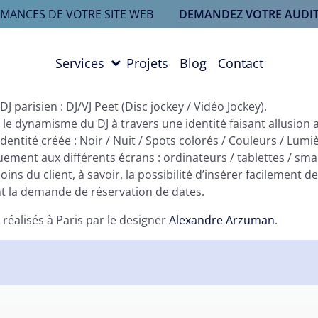
RMANCES DE VOTRE SITE WEB
DEMANDEZ VOTRE AUDIT
Services
Projets
Blog
Contact
 parisien : DJ/VJ Peet (Disc jockey / Vidéo Jockey).
et le dynamisme du DJ à travers une identité faisant allusion 
identité créée : Noir / Nuit / Spots colorés / Couleurs / Lumi
ement aux différents écrans : ordinateurs / tablettes / sm
ns du client, à savoir, la possibilité d’insérer facilement de
nt la demande de réservation de dates.
 réalisés à Paris par le designer
Alexandre Arzuman
.