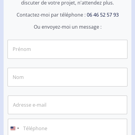
discuter de votre projet, n'attendez plus.
Contactez-moi par téléphone :
06 46 52 57 93
Ou envoyez-moi un message :
N
o
m
*
Prénom
Nom
E
-
m
a
i
T
l
é
*
l