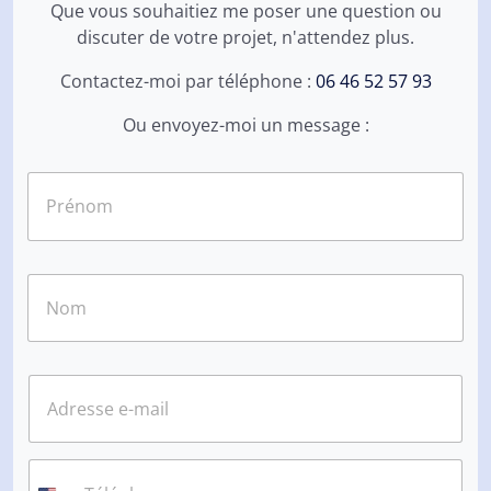
Que vous souhaitiez me poser une question ou
discuter de votre projet, n'attendez plus.
Contactez-moi par téléphone :
06 46 52 57 93
Ou envoyez-moi un message :
N
o
m
*
Prénom
Nom
E
-
m
a
i
T
l
é