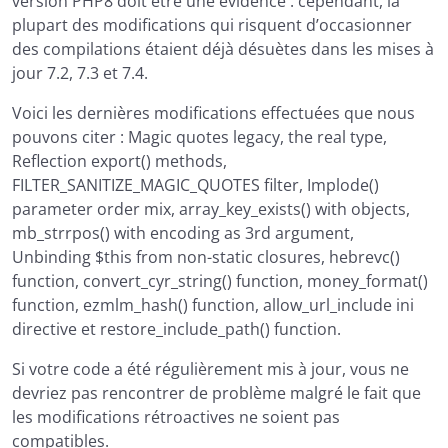
version PHP8 doit être une évidence : cependant, la
plupart des modifications qui risquent d’occasionner
des compilations étaient déjà désuètes dans les mises à
jour 7.2, 7.3 et 7.4.
Voici les dernières modifications effectuées que nous
pouvons citer : Magic quotes legacy, the real type,
Reflection export() methods,
FILTER_SANITIZE_MAGIC_QUOTES filter, Implode()
parameter order mix, array_key_exists() with objects,
mb_strrpos() with encoding as 3rd argument,
Unbinding $this from non-static closures, hebrevc()
function, convert_cyr_string() function, money_format()
function, ezmlm_hash() function, allow_url_include ini
directive et restore_include_path() function.
Si votre code a été régulièrement mis à jour, vous ne
devriez pas rencontrer de problème malgré le fait que
les modifications rétroactives ne soient pas
compatibles.