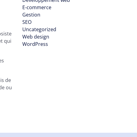
Développement web
E-commerce
Gestion
SEO
Uncategorized
bsiste
Web design
t qui
WordPress
es
is de
ode ou