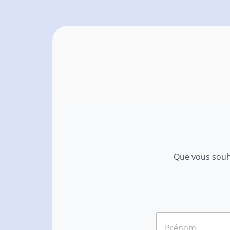
Que vous souha
N
o