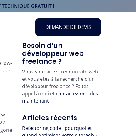
 TECHNIQUE GRATUIT !
DEMANDE DE DEVIS
Besoin d’un
développeur web
freelance ?
e low-
e que
Vous souhaitez créer un site web
et vous êtes à la recherche d’un
dévelopeur freelance ? Faites
appel à moi et
contactez-moi dès
maintenant
les
Articles récents
22.
Refactoring code : pourquoi et
égorie
quand optimiser votre site web ?