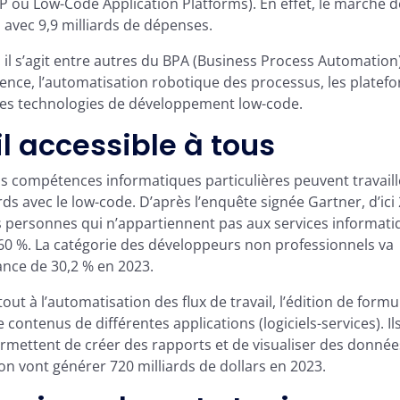
P ou Low-Code Application Platforms). En effet, le marché d
avec 9,9 milliards de dépenses.
 il s’agit entre autres du BPA (Business Process Automation
nce, l’automatisation robotique des processus, les platef
t des technologies de développement low-code.
il accessible à tous
 compétences informatiques particulières peuvent travaill
ords avec le low-code. D’après l’enquête signée Gartner, d’ici
s personnes qui n’appartiennent pas aux services informati
e 60 %. La catégorie des développeurs non professionnels va
ance de 30,2 % en 2023.
tout à l’automatisation des flux de travail, l’édition de formu
ontenus de différentes applications (logiciels-services). Il
rmettent de créer des rapports et de visualiser des donnée
on vont générer 720 milliards de dollars en 2023.